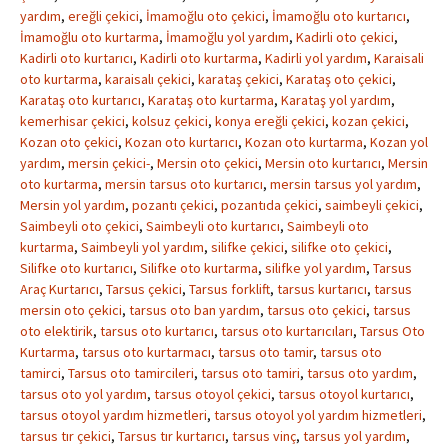
yardım
,
ereğli çekici
,
İmamoğlu oto çekici
,
İmamoğlu oto kurtarıcı
,
İmamoğlu oto kurtarma
,
İmamoğlu yol yardım
,
Kadirli oto çekici
,
Kadirli oto kurtarıcı
,
Kadirli oto kurtarma
,
Kadirli yol yardım
,
Karaisali
oto kurtarma
,
karaisalı çekici
,
karataş çekici
,
Karataş oto çekici
,
Karataş oto kurtarıcı
,
Karataş oto kurtarma
,
Karataş yol yardım
,
kemerhisar çekici
,
kolsuz çekici
,
konya ereğli çekici
,
kozan çekici
,
Kozan oto çekici
,
Kozan oto kurtarıcı
,
Kozan oto kurtarma
,
Kozan yol
yardım
,
mersin çekici-
,
Mersin oto çekici
,
Mersin oto kurtarıcı
,
Mersin
oto kurtarma
,
mersin tarsus oto kurtarıcı
,
mersin tarsus yol yardım
,
Mersin yol yardım
,
pozantı çekici
,
pozantıda çekici
,
saimbeyli çekici
,
Saimbeyli oto çekici
,
Saimbeyli oto kurtarıcı
,
Saimbeyli oto
kurtarma
,
Saimbeyli yol yardım
,
silifke çekici
,
silifke oto çekici
,
Silifke oto kurtarıcı
,
Silifke oto kurtarma
,
silifke yol yardım
,
Tarsus
Araç Kurtarıcı
,
Tarsus çekici
,
Tarsus forklift
,
tarsus kurtarıcı
,
tarsus
mersin oto çekici
,
tarsus oto ban yardım
,
tarsus oto çekici
,
tarsus
oto elektirik
,
tarsus oto kurtarıcı
,
tarsus oto kurtarıcıları
,
Tarsus Oto
Kurtarma
,
tarsus oto kurtarmacı
,
tarsus oto tamir
,
tarsus oto
tamirci
,
Tarsus oto tamircileri
,
tarsus oto tamiri
,
tarsus oto yardım
,
tarsus oto yol yardım
,
tarsus otoyol çekici
,
tarsus otoyol kurtarıcı
,
tarsus otoyol yardım hizmetleri
,
tarsus otoyol yol yardım hizmetleri
,
tarsus tır çekici
,
Tarsus tır kurtarıcı
,
tarsus vinç
,
tarsus yol yardım
,