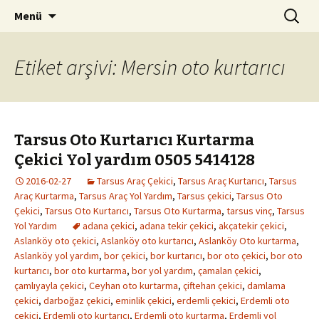
Kurtarıcı çekici oto yol yardım
İçeriğe
Arama:
Tarsus Oto Kurtarma 0532
Menü
geç
6082827
Etiket arşivi: Mersin oto kurtarıcı
Tarsus Oto Kurtarıcı Kurtarma
Çekici Yol yardım 0505 5414128
2016-02-27
Tarsus Araç Çekici
,
Tarsus Araç Kurtarıcı
,
Tarsus
Araç Kurtarma
,
Tarsus Araç Yol Yardım
,
Tarsus çekici
,
Tarsus Oto
Çekici
,
Tarsus Oto Kurtarıcı
,
Tarsus Oto Kurtarma
,
tarsus vinç
,
Tarsus
Yol Yardım
adana çekici
,
adana tekir çekici
,
akçatekir çekici
,
Aslanköy oto çekici
,
Aslanköy oto kurtarıcı
,
Aslanköy Oto kurtarma
,
Aslanköy yol yardım
,
bor çekici
,
bor kurtarıcı
,
bor oto çekici
,
bor oto
kurtarıcı
,
bor oto kurtarma
,
bor yol yardım
,
çamalan çekici
,
çamlıyayla çekici
,
Ceyhan oto kurtarma
,
çiftehan çekici
,
damlama
çekici
,
darboğaz çekici
,
eminlik çekici
,
erdemli çekici
,
Erdemli oto
çekici
,
Erdemli oto kurtarıcı
,
Erdemli oto kurtarma
,
Erdemli yol