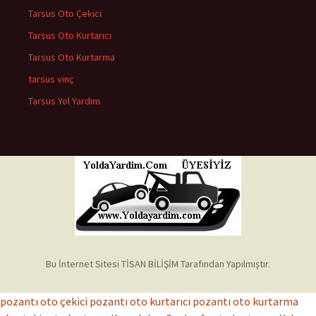
Tarsus Oto Çekici
Tarsus Oto Kurtarıcı
Tarsus Oto Kurtarma
tarsus vinç
Tarsus Yol Yardım
Bu İnternet Sitesi TİSAN BİLİŞİM Tarafından Yapılmıştır.
pozantı oto çekici
pozantı oto kurtarıcı
pozantı oto kurtarma