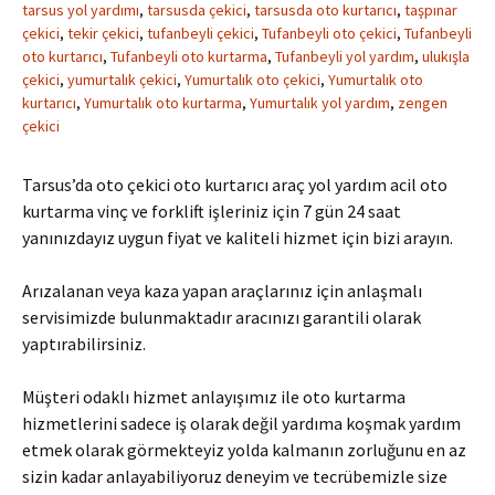
tarsus yol yardımı
,
tarsusda çekici
,
tarsusda oto kurtarıcı
,
taşpınar
çekici
,
tekir çekici
,
tufanbeyli çekici
,
Tufanbeyli oto çekici
,
Tufanbeyli
oto kurtarıcı
,
Tufanbeyli oto kurtarma
,
Tufanbeyli yol yardım
,
ulukışla
çekici
,
yumurtalık çekici
,
Yumurtalık oto çekici
,
Yumurtalık oto
kurtarıcı
,
Yumurtalık oto kurtarma
,
Yumurtalık yol yardım
,
zengen
çekici
Tarsus’da oto çekici oto kurtarıcı araç yol yardım acil oto
kurtarma vinç ve forklift işleriniz için 7 gün 24 saat
yanınızdayız uygun fiyat ve kaliteli hizmet için bizi arayın.
Arızalanan veya kaza yapan araçlarınız için anlaşmalı
servisimizde bulunmaktadır aracınızı garantili olarak
yaptırabilirsiniz.
Müşteri odaklı hizmet anlayışımız ile oto kurtarma
hizmetlerini sadece iş olarak değil yardıma koşmak yardım
etmek olarak görmekteyiz yolda kalmanın zorluğunu en az
sizin kadar anlayabiliyoruz deneyim ve tecrübemizle size