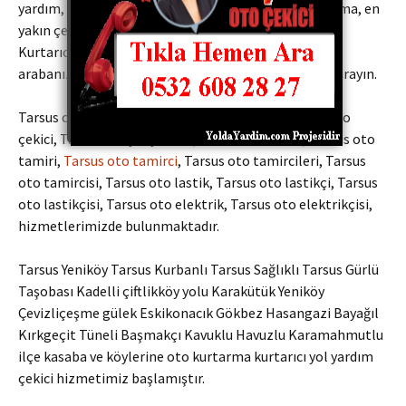
yardım, vinç, araç kurtarma, oto servis, araba kurtarma, en
yakın çekici hizmetlerini sunmaktayız. Oto Çekiciler
Kurtarıcılar Yol yardım şirketleri bize fiyat sormadan
arabanızı çektirmeyin Kaliteli ve uygun fiyatlar için arayın.
Tarsus oto Kurtarma, Tarsus oto kurtarıcı, Tarsus oto
çekici, Tarsus oto yol yardım,
Tarsus oto tamir
, Tarsus oto
tamiri,
Tarsus oto tamirci
, Tarsus oto tamircileri, Tarsus
oto tamircisi, Tarsus oto lastik, Tarsus oto lastikçi, Tarsus
oto lastikçisi, Tarsus oto elektrik, Tarsus oto elektrikçisi,
hizmetlerimizde bulunmaktadır.
Tarsus Yeniköy Tarsus Kurbanlı Tarsus Sağlıklı Tarsus Gürlü
Taşobası Kadelli çiftlikköy yolu Karakütük Yeniköy
Çevizliçeşme gülek Eskikonacık Gökbez Hasangazi Bayağıl
Kırkgeçit Tüneli Başmakçı Kavuklu Havuzlu Karamahmutlu
ilçe kasaba ve köylerine oto kurtarma kurtarıcı yol yardım
çekici hizmetimiz başlamıştır.