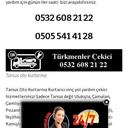
yardım için günün her saati bizi arayabilirsiniz.
0532 608 21 22
0505 541 41 28
Tarsus oto kurtarma
Tarsus Oto Kurtarma Kurtarıcı vinç yol yardım çekici
hizmetlerimizi Sadece Tarsus değil Ulukışla, Çamalan,
Çamlıyayla, Mersin otoyolu, Niğde Otoyolu, Zengen,
Pozantı, Akçatekir, Niğde, Kolsuz, Taşpınar, Bor, Ereğli,
Yeşilhisar Araplı il ve ilçelerine Niğde Çamardı, Pozantı
Kamışlı Oto kurtarma, oto çekici, oto kurtarıcı, oto yol