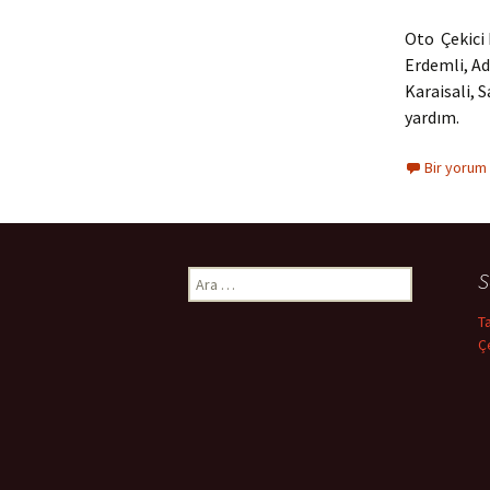
Oto Çekici 
Erdemli, Ad
Karaisali, 
yardım.
Bir yorum
S
A
r
T
a
Ç
m
a
: