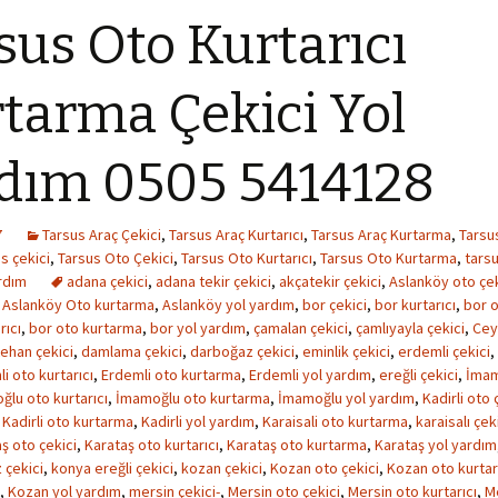
sus Oto Kurtarıcı
tarma Çekici Yol
dım 0505 5414128
7
Tarsus Araç Çekici
,
Tarsus Araç Kurtarıcı
,
Tarsus Araç Kurtarma
,
Tarsu
s çekici
,
Tarsus Oto Çekici
,
Tarsus Oto Kurtarıcı
,
Tarsus Oto Kurtarma
,
tarsu
rdım
adana çekici
,
adana tekir çekici
,
akçatekir çekici
,
Aslanköy oto çek
,
Aslanköy Oto kurtarma
,
Aslanköy yol yardım
,
bor çekici
,
bor kurtarıcı
,
bor o
rıcı
,
bor oto kurtarma
,
bor yol yardım
,
çamalan çekici
,
çamlıyayla çekici
,
Cey
tehan çekici
,
damlama çekici
,
darboğaz çekici
,
eminlik çekici
,
erdemli çekici
,
i oto kurtarıcı
,
Erdemli oto kurtarma
,
Erdemli yol yardım
,
ereğli çekici
,
İmam
lu oto kurtarıcı
,
İmamoğlu oto kurtarma
,
İmamoğlu yol yardım
,
Kadirli oto 
,
Kadirli oto kurtarma
,
Kadirli yol yardım
,
Karaisali oto kurtarma
,
karaisalı çek
ş oto çekici
,
Karataş oto kurtarıcı
,
Karataş oto kurtarma
,
Karataş yol yardım
 çekici
,
konya ereğli çekici
,
kozan çekici
,
Kozan oto çekici
,
Kozan oto kurtar
,
Kozan yol yardım
,
mersin çekici-
,
Mersin oto çekici
,
Mersin oto kurtarıcı
,
M