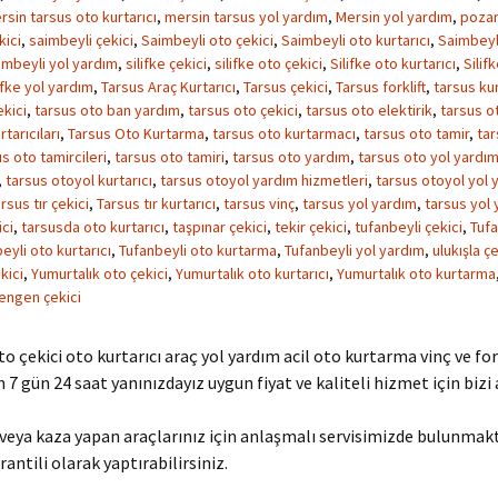
rsin tarsus oto kurtarıcı
,
mersin tarsus yol yardım
,
Mersin yol yardım
,
pozan
kici
,
saimbeyli çekici
,
Saimbeyli oto çekici
,
Saimbeyli oto kurtarıcı
,
Saimbeyl
imbeyli yol yardım
,
silifke çekici
,
silifke oto çekici
,
Silifke oto kurtarıcı
,
Silif
ifke yol yardım
,
Tarsus Araç Kurtarıcı
,
Tarsus çekici
,
Tarsus forklift
,
tarsus kur
kici
,
tarsus oto ban yardım
,
tarsus oto çekici
,
tarsus oto elektirik
,
tarsus ot
tarıcıları
,
Tarsus Oto Kurtarma
,
tarsus oto kurtarmacı
,
tarsus oto tamir
,
tar
s oto tamircileri
,
tarsus oto tamiri
,
tarsus oto yardım
,
tarsus oto yol yardı
,
tarsus otoyol kurtarıcı
,
tarsus otoyol yardım hizmetleri
,
tarsus otoyol yol 
rsus tır çekici
,
Tarsus tır kurtarıcı
,
tarsus vinç
,
tarsus yol yardım
,
tarsus yol 
ci
,
tarsusda oto kurtarıcı
,
taşpınar çekici
,
tekir çekici
,
tufanbeyli çekici
,
Tufa
eyli oto kurtarıcı
,
Tufanbeyli oto kurtarma
,
Tufanbeyli yol yardım
,
ulukışla çe
kici
,
Yumurtalık oto çekici
,
Yumurtalık oto kurtarıcı
,
Yumurtalık oto kurtarma
engen çekici
to çekici oto kurtarıcı araç yol yardım acil oto kurtarma vinç ve for
in 7 gün 24 saat yanınızdayız uygun fiyat ve kaliteli hizmet için bizi 
veya kaza yapan araçlarınız için anlaşmalı servisimizde bulunmak
rantili olarak yaptırabilirsiniz.