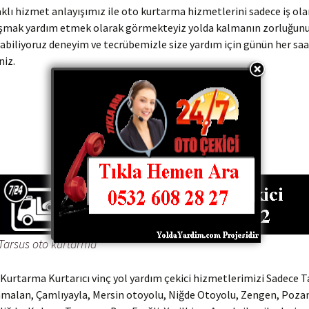
klı hizmet anlayışımız ile oto kurtarma hizmetlerini sadece iş ola
şmak yardım etmek olarak görmekteyiz yolda kalmanın zorluğunu 
abiliyoruz deneyim ve tecrübemizle size yardım için günün her saa
niz.
0532 608 21 22
0505 541 41 28
Tarsus oto kurtarma
Kurtarma Kurtarıcı vinç yol yardım çekici hizmetlerimizi Sadece T
amalan, Çamlıyayla, Mersin otoyolu, Niğde Otoyolu, Zengen, Pozan