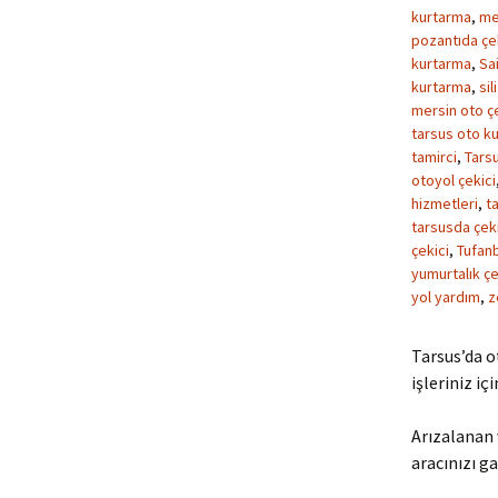
kurtarma
,
me
pozantıda çe
kurtarma
,
Sa
kurtarma
,
sil
mersin oto çe
tarsus oto kur
tamirci
,
Tarsu
otoyol çekici
hizmetleri
,
ta
tarsusda çeki
çekici
,
Tufanb
yumurtalık çe
yol yardım
,
z
Tarsus’da o
işleriniz iç
Arızalanan 
aracınızı ga