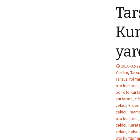
Tar
Kur
yar
2016-02-2
Yardım
,
Tarsu
Tarsus Yol Ya
oto kurtarıcı
bor oto kurta
kurtarma
,
çif
çekici
,
Erdeml
çekici
,
İmamoğ
oto kurtarıcı
çekici
,
Karata
çekici
,
kolsuz
oto kurtarma