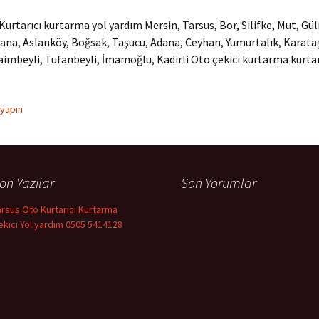
Kurtarıcı kurtarma yol yardım Mersin, Tarsus, Bor, Silifke, Mut, Gül
ana, Aslanköy, Boğsak, Taşucu, Adana, Ceyhan, Yumurtalık, Karata
Saimbeyli, Tufanbeyli, İmamoğlu, Kadirli Oto çekici kurtarma kurtar
 yapın
on Yazılar
Son Yorumlar
arsus Oto Kurtarıcı Kurtarma
ekici Yol yardım 0505 5414128