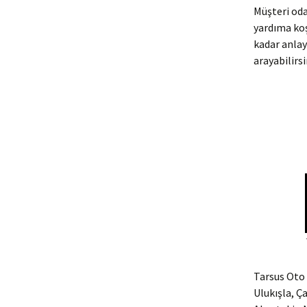
Müşteri oda
yardıma ko
kadar anlay
arayabilirsi
Tarsus Oto 
Ulukışla, Ç