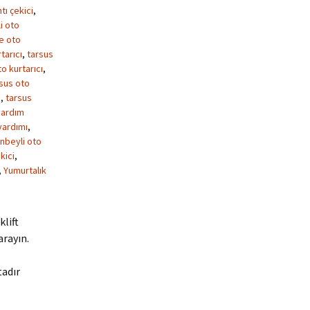
tı çekici
,
i oto
ke oto
tarıcı
,
tarsus
o kurtarıcı
,
sus oto
m
,
tarsus
yardım
yardımı
,
nbeyli oto
kici
,
,
Yumurtalık
klift
arayın.
tadır