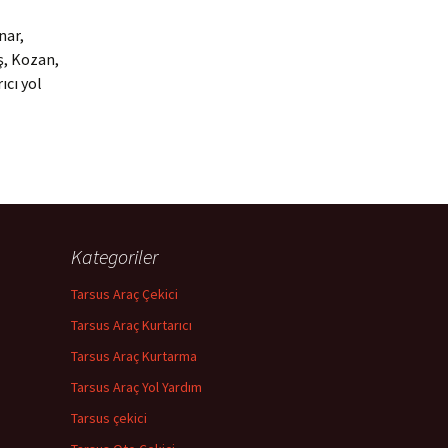
nar,
ş, Kozan,
ıcı yol
Kategoriler
Tarsus Araç Çekici
Tarsus Araç Kurtarıcı
Tarsus Araç Kurtarma
Tarsus Araç Yol Yardım
Tarsus çekici