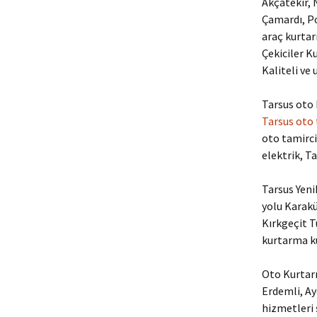
Akçatekir, N
Çamardı, Po
araç kurtar
Çekiciler K
Kaliteli ve 
Tarsus oto 
Tarsus oto
oto tamircis
elektrik, T
Tarsus Yeni
yolu Karak
Kırkgeçit 
kurtarma ku
Oto Kurtarm
Erdemli, Ay
hizmetleri ş