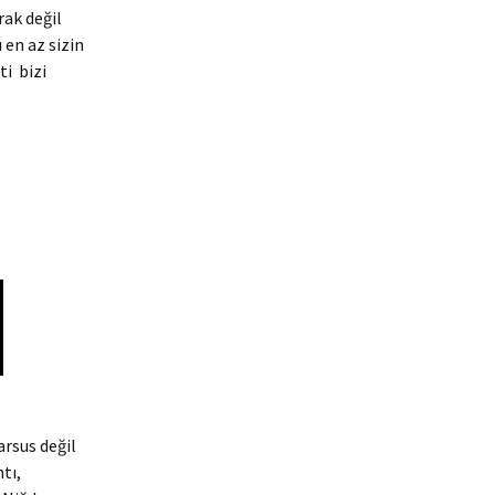
rak değil
en az sizin
ti bizi
arsus değil
tı,