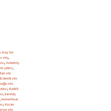
s Araç Yol
s vinç
,
ici
,
Aslanköy
to çekici
,
han oto
Erdemli oto
oğlu oto
çekici
,
Kadirli
ici
,
karataş
,
kemerhisar
ıcı
,
Kozan
ersin oto