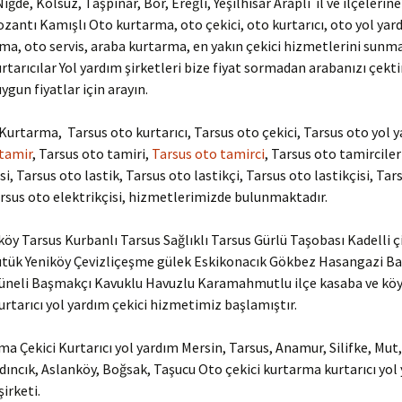
iğde, Kolsuz, Taşpınar, Bor, Ereğli, Yeşilhisar Araplı il ve ilçelerin
zantı Kamışlı Oto kurtarma, oto çekici, oto kurtarıcı, oto yol yard
ma, oto servis, araba kurtarma, en yakın çekici hizmetlerini sunm
urtarıcılar Yol yardım şirketleri bize fiyat sormadan arabanızı çekt
uygun fiyatlar için arayın.
Kurtarma, Tarsus oto kurtarıcı, Tarsus oto çekici, Tarsus oto yol 
 tamir
, Tarsus oto tamiri,
Tarsus oto tamirci
, Tarsus oto tamirciler
i, Tarsus oto lastik, Tarsus oto lastikçi, Tarsus oto lastikçisi, Tar
arsus oto elektrikçisi, hizmetlerimizde bulunmaktadır.
köy Tarsus Kurbanlı Tarsus Sağlıklı Tarsus Gürlü Taşobası Kadelli çi
ütük Yeniköy Çevizliçeşme gülek Eskikonacık Gökbez Hasangazi Ba
Tüneli Başmakçı Kavuklu Havuzlu Karamahmutlu ilçe kasaba ve köy
rtarıcı yol yardım çekici hizmetimiz başlamıştır.
a Çekici Kurtarıcı yol yardım Mersin, Tarsus, Anamur, Silifke, Mut,
dıncık, Aslanköy, Boğsak, Taşucu Oto çekici kurtarma kurtarıcı yol
irketi.