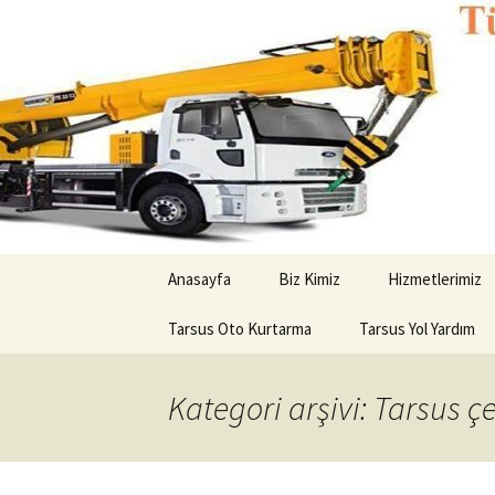
Kurtarıcı çekici oto yol yardım
Tarsus Ot
İçeriğe
Anasayfa
Biz Kimiz
Hizmetlerimiz
geç
Tarsus Oto Kurtarma
Tarsus Yol Yardım
Kategori arşivi: Tarsus çe