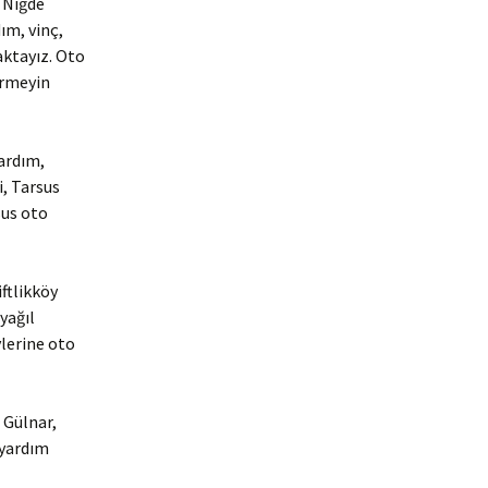
e Niğde
ım, vinç,
aktayız. Oto
irmeyin
yardım,
i, Tarsus
sus oto
ftlikköy
yağıl
lerine oto
 Gülnar,
 yardım