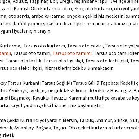
iğde, Kolsuz, Taşpınar, Bor, Ereğli, Yeşilhisar Araplı il ve ilçelerin
zantı Kamışlı Oto kurtarma, oto çekici, oto kurtarıcı, oto yol yard
ma, oto servis, araba kurtarma, en yakın çekici hizmetlerini sunm
urtarıcılar Yol yardım şirketleri bize fiyat sormadan arabanızı çekt
uygun fiyatlar için arayın.
Kurtarma, Tarsus oto kurtarıcı, Tarsus oto çekici, Tarsus oto yol 
 tamir
, Tarsus oto tamiri,
Tarsus oto tamirci
, Tarsus oto tamirciler
i, Tarsus oto lastik, Tarsus oto lastikçi, Tarsus oto lastikçisi, Tar
arsus oto elektrikçisi, hizmetlerimizde bulunmaktadır.
köy Tarsus Kurbanlı Tarsus Sağlıklı Tarsus Gürlü Taşobası Kadelli çi
ütük Yeniköy Çevizliçeşme gülek Eskikonacık Gökbez Hasangazi Ba
Tüneli Başmakçı Kavuklu Havuzlu Karamahmutlu ilçe kasaba ve köy
rtarıcı yol yardım çekici hizmetimiz başlamıştır.
a Çekici Kurtarıcı yol yardım Mersin, Tarsus, Anamur, Silifke, Mut,
dıncık, Aslanköy, Boğsak, Taşucu Oto çekici kurtarma kurtarıcı yol
irketi.