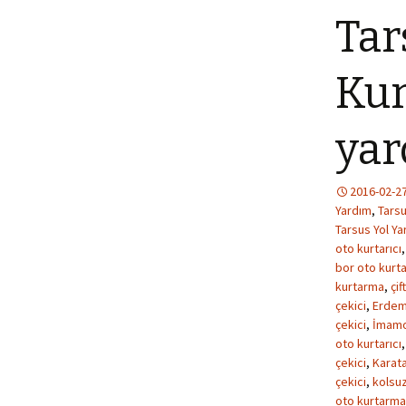
Tar
Kur
yar
2016-02-2
Yardım
,
Tarsu
Tarsus Yol Ya
oto kurtarıcı
bor oto kurta
kurtarma
,
çif
çekici
,
Erdeml
çekici
,
İmamoğ
oto kurtarıcı
çekici
,
Karata
çekici
,
kolsuz
oto kurtarma