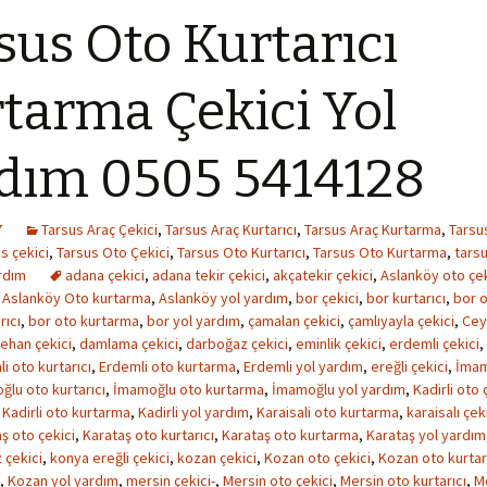
sus Oto Kurtarıcı
tarma Çekici Yol
dım 0505 5414128
7
Tarsus Araç Çekici
,
Tarsus Araç Kurtarıcı
,
Tarsus Araç Kurtarma
,
Tarsu
s çekici
,
Tarsus Oto Çekici
,
Tarsus Oto Kurtarıcı
,
Tarsus Oto Kurtarma
,
tarsu
rdım
adana çekici
,
adana tekir çekici
,
akçatekir çekici
,
Aslanköy oto çek
,
Aslanköy Oto kurtarma
,
Aslanköy yol yardım
,
bor çekici
,
bor kurtarıcı
,
bor o
rıcı
,
bor oto kurtarma
,
bor yol yardım
,
çamalan çekici
,
çamlıyayla çekici
,
Cey
tehan çekici
,
damlama çekici
,
darboğaz çekici
,
eminlik çekici
,
erdemli çekici
,
i oto kurtarıcı
,
Erdemli oto kurtarma
,
Erdemli yol yardım
,
ereğli çekici
,
İmam
lu oto kurtarıcı
,
İmamoğlu oto kurtarma
,
İmamoğlu yol yardım
,
Kadirli oto 
,
Kadirli oto kurtarma
,
Kadirli yol yardım
,
Karaisali oto kurtarma
,
karaisalı çek
ş oto çekici
,
Karataş oto kurtarıcı
,
Karataş oto kurtarma
,
Karataş yol yardım
 çekici
,
konya ereğli çekici
,
kozan çekici
,
Kozan oto çekici
,
Kozan oto kurtar
,
Kozan yol yardım
,
mersin çekici-
,
Mersin oto çekici
,
Mersin oto kurtarıcı
,
M