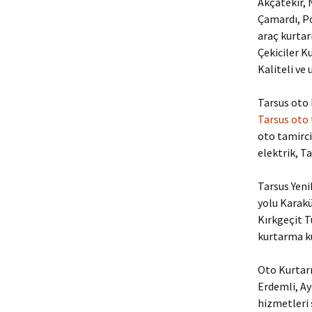
Akçatekir, N
Çamardı, Po
araç kurtar
Çekiciler K
Kaliteli ve 
Tarsus oto 
Tarsus oto
oto tamircis
elektrik, T
Tarsus Yeni
yolu Karak
Kırkgeçit 
kurtarma ku
Oto Kurtarm
Erdemli, Ay
hizmetleri ş