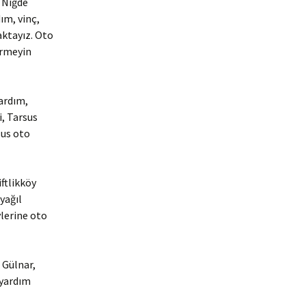
e Niğde
ım, vinç,
aktayız. Oto
irmeyin
yardım,
i, Tarsus
sus oto
ftlikköy
yağıl
lerine oto
 Gülnar,
 yardım