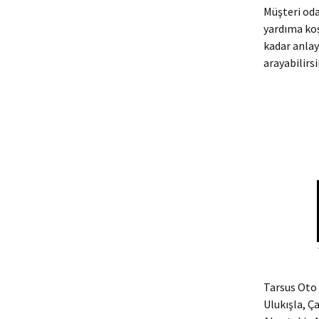
Müşteri oda
yardıma ko
kadar anlay
arayabilirsi
Tarsus Oto 
Ulukışla, Ç