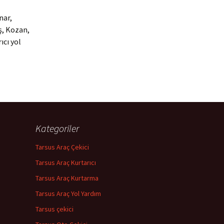
nar,
ş, Kozan,
ıcı yol
Kategoriler
Tarsus Araç Çekici
Tarsus Araç Kurtarıcı
Tarsus Araç Kurtarma
Tarsus Araç Yol Yardım
Tarsus çekici