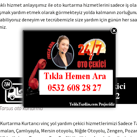
klı hizmet anlayışımız ile oto kurtarma hizmetlerini sadece iş ola
şmak yardım etmek olarak görmekteyiz yolda kalmanın zorluğunu 
abiliyoruz deneyim ve tecrübemizle size yardım için günün her saa
niz.
0532 608 21 22
0505 541 41 28
Tarsus oto kurtarma
Kurtarma Kurtarıcı vinç yol yardım çekici hizmetlerimizi Sadece T
amalan, Çamlıyayla, Mersin otoyolu, Niğde Otoyolu, Zengen, Pozan