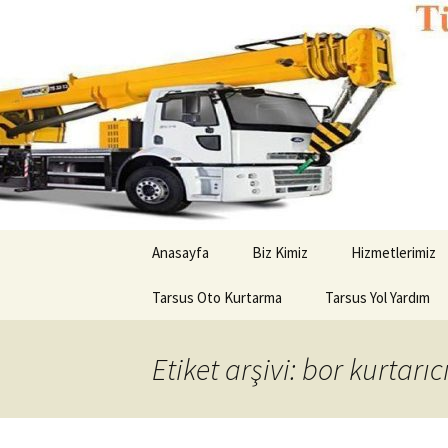
Kurtarıcı çekici oto yol yardım
Tarsus Ot
İçeriğe
Anasayfa
Biz Kimiz
Hizmetlerimiz
geç
Tarsus Oto Kurtarma
Tarsus Yol Yardım
Etiket arşivi: bor kurtarıc