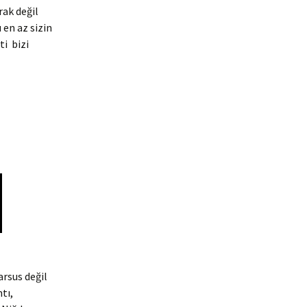
rak değil
en az sizin
ti bizi
arsus değil
tı,