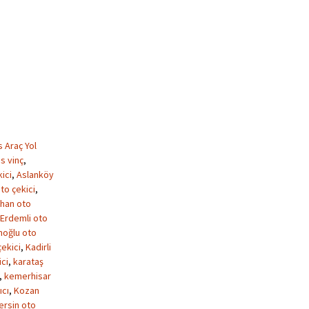
s Araç Yol
s vinç
,
ici
,
Aslanköy
to çekici
,
han oto
Erdemli oto
oğlu oto
çekici
,
Kadirli
ici
,
karataş
,
kemerhisar
ıcı
,
Kozan
ersin oto