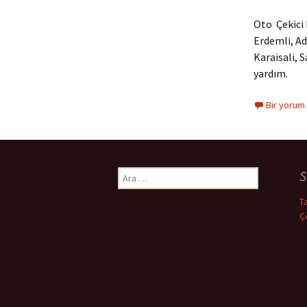
Oto Çekici 
Erdemli, Ad
Karaisali, 
yardım.
Bir yorum
S
A
r
T
a
Ç
m
a
: