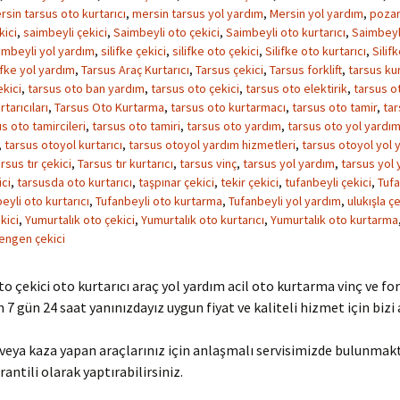
rsin tarsus oto kurtarıcı
,
mersin tarsus yol yardım
,
Mersin yol yardım
,
pozan
kici
,
saimbeyli çekici
,
Saimbeyli oto çekici
,
Saimbeyli oto kurtarıcı
,
Saimbeyl
imbeyli yol yardım
,
silifke çekici
,
silifke oto çekici
,
Silifke oto kurtarıcı
,
Silif
ifke yol yardım
,
Tarsus Araç Kurtarıcı
,
Tarsus çekici
,
Tarsus forklift
,
tarsus kur
kici
,
tarsus oto ban yardım
,
tarsus oto çekici
,
tarsus oto elektirik
,
tarsus ot
tarıcıları
,
Tarsus Oto Kurtarma
,
tarsus oto kurtarmacı
,
tarsus oto tamir
,
tar
s oto tamircileri
,
tarsus oto tamiri
,
tarsus oto yardım
,
tarsus oto yol yardı
,
tarsus otoyol kurtarıcı
,
tarsus otoyol yardım hizmetleri
,
tarsus otoyol yol 
rsus tır çekici
,
Tarsus tır kurtarıcı
,
tarsus vinç
,
tarsus yol yardım
,
tarsus yol 
ci
,
tarsusda oto kurtarıcı
,
taşpınar çekici
,
tekir çekici
,
tufanbeyli çekici
,
Tufa
eyli oto kurtarıcı
,
Tufanbeyli oto kurtarma
,
Tufanbeyli yol yardım
,
ulukışla çe
kici
,
Yumurtalık oto çekici
,
Yumurtalık oto kurtarıcı
,
Yumurtalık oto kurtarma
engen çekici
to çekici oto kurtarıcı araç yol yardım acil oto kurtarma vinç ve for
in 7 gün 24 saat yanınızdayız uygun fiyat ve kaliteli hizmet için bizi 
veya kaza yapan araçlarınız için anlaşmalı servisimizde bulunmak
rantili olarak yaptırabilirsiniz.