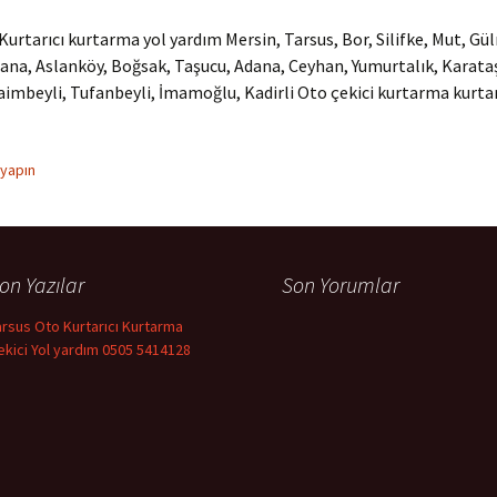
Kurtarıcı kurtarma yol yardım Mersin, Tarsus, Bor, Silifke, Mut, Gül
ana, Aslanköy, Boğsak, Taşucu, Adana, Ceyhan, Yumurtalık, Karata
Saimbeyli, Tufanbeyli, İmamoğlu, Kadirli Oto çekici kurtarma kurtar
 yapın
on Yazılar
Son Yorumlar
arsus Oto Kurtarıcı Kurtarma
ekici Yol yardım 0505 5414128