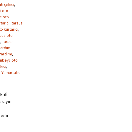
tı çekici
,
i oto
ke oto
tarıcı
,
tarsus
o kurtarıcı
,
sus oto
m
,
tarsus
yardım
yardımı
,
nbeyli oto
kici
,
,
Yumurtalık
klift
arayın.
tadır