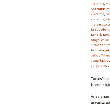
kurtarma
,
me
pozantıda çe
kurtarma
,
Sa
kurtarma
,
sil
mersin oto çe
tarsus oto kur
tamirci
,
Tarsu
otoyol çekici
hizmetleri
,
ta
tarsusda çeki
çekici
,
Tufanb
yumurtalık çe
yol yardım
,
z
Tarsus’da o
işleriniz iç
Arızalanan 
aracınızı ga