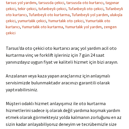
tarsus yol yardımı
,
tarsusda çekici
,
tarsusda oto kurtarıcı
,
taşpınar
çekici
,
tekir çekici
,
tufanbeyli çekici
,
Tufanbeyli oto çekici
,
Tufanbeyli
oto kurtarıcı
,
Tufanbeyli oto kurtarma
,
Tufanbeyli yol yardım
,
ulukışla
çekici
,
yumurtalık çekici
,
Yumurtalık oto çekici
,
Yumurtalık oto
kurtarıcı
,
Yumurtalık oto kurtarma
,
Yumurtalık yol yardım
,
zengen
çekici
Tarsus’da oto çekici oto kurtarıcı araç yol yardım acil oto
kurtarma vinç ve forklift işleriniz için 7 gün 24 saat
yanınızdayız uygun fiyat ve kaliteli hizmet için bizi arayın.
Arızalanan veya kaza yapan araçlarınız için anlaşmalı
servisimizde bulunmaktadır aracınızı garantili olarak
yaptırabilirsiniz.
Müşteri odaklı hizmet anlayışımız ile oto kurtarma
hizmetlerini sadece iş olarak değil yardıma koşmak yardım
etmek olarak görmekteyiz yolda kalmanın zorluğunu en az
sizin kadar anlayabiliyoruz deneyim ve tecrübemizle size