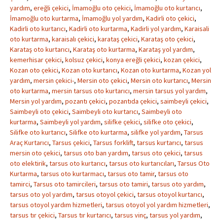
yardım
,
ereğli çekici
,
İmamoğlu oto çekici
,
İmamoğlu oto kurtarıcı
,
İmamoğlu oto kurtarma
,
İmamoğlu yol yardım
,
Kadirli oto çekici
,
Kadirli oto kurtarıcı
,
Kadirli oto kurtarma
,
Kadirli yol yardım
,
Karaisali
oto kurtarma
,
karaisalı çekici
,
karataş çekici
,
Karataş oto çekici
,
Karataş oto kurtarıcı
,
Karataş oto kurtarma
,
Karataş yol yardım
,
kemerhisar çekici
,
kolsuz çekici
,
konya ereğli çekici
,
kozan çekici
,
Kozan oto çekici
,
Kozan oto kurtarıcı
,
Kozan oto kurtarma
,
Kozan yol
yardım
,
mersin çekici-
,
Mersin oto çekici
,
Mersin oto kurtarıcı
,
Mersin
oto kurtarma
,
mersin tarsus oto kurtarıcı
,
mersin tarsus yol yardım
,
Mersin yol yardım
,
pozantı çekici
,
pozantıda çekici
,
saimbeyli çekici
,
Saimbeyli oto çekici
,
Saimbeyli oto kurtarıcı
,
Saimbeyli oto
kurtarma
,
Saimbeyli yol yardım
,
silifke çekici
,
silifke oto çekici
,
Silifke oto kurtarıcı
,
Silifke oto kurtarma
,
silifke yol yardım
,
Tarsus
Araç Kurtarıcı
,
Tarsus çekici
,
Tarsus forklift
,
tarsus kurtarıcı
,
tarsus
mersin oto çekici
,
tarsus oto ban yardım
,
tarsus oto çekici
,
tarsus
oto elektirik
,
tarsus oto kurtarıcı
,
tarsus oto kurtarıcıları
,
Tarsus Oto
Kurtarma
,
tarsus oto kurtarmacı
,
tarsus oto tamir
,
tarsus oto
tamirci
,
Tarsus oto tamircileri
,
tarsus oto tamiri
,
tarsus oto yardım
,
tarsus oto yol yardım
,
tarsus otoyol çekici
,
tarsus otoyol kurtarıcı
,
tarsus otoyol yardım hizmetleri
,
tarsus otoyol yol yardım hizmetleri
,
tarsus tır çekici
,
Tarsus tır kurtarıcı
,
tarsus vinç
,
tarsus yol yardım
,