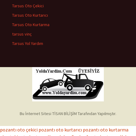
Tarsus Oto Çekici
Tarsus Oto Kurtarıcı
Tarsus Oto Kurtarma
tarsus vinç
Tarsus Yol Yardım
Bu İnternet Sitesi TİSAN BİLİŞİM Tarafından Yapılmıştır.
pozantı oto çekici
pozantı oto kurtarıcı
pozantı oto kurtarma