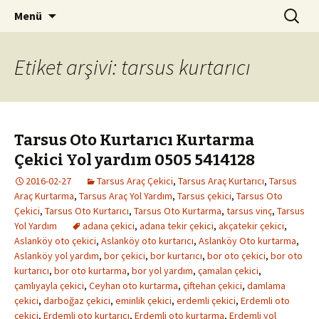
Kurtarıcı çekici oto yol yardım
İçeriğe
Arama:
Tarsus Oto Kurtarma 0532
Menü
geç
6082827
Etiket arşivi: tarsus kurtarıcı
Tarsus Oto Kurtarıcı Kurtarma
Çekici Yol yardım 0505 5414128
2016-02-27
Tarsus Araç Çekici
,
Tarsus Araç Kurtarıcı
,
Tarsus
Araç Kurtarma
,
Tarsus Araç Yol Yardım
,
Tarsus çekici
,
Tarsus Oto
Çekici
,
Tarsus Oto Kurtarıcı
,
Tarsus Oto Kurtarma
,
tarsus vinç
,
Tarsus
Yol Yardım
adana çekici
,
adana tekir çekici
,
akçatekir çekici
,
Aslanköy oto çekici
,
Aslanköy oto kurtarıcı
,
Aslanköy Oto kurtarma
,
Aslanköy yol yardım
,
bor çekici
,
bor kurtarıcı
,
bor oto çekici
,
bor oto
kurtarıcı
,
bor oto kurtarma
,
bor yol yardım
,
çamalan çekici
,
çamlıyayla çekici
,
Ceyhan oto kurtarma
,
çiftehan çekici
,
damlama
çekici
,
darboğaz çekici
,
eminlik çekici
,
erdemli çekici
,
Erdemli oto
çekici
,
Erdemli oto kurtarıcı
,
Erdemli oto kurtarma
,
Erdemli yol