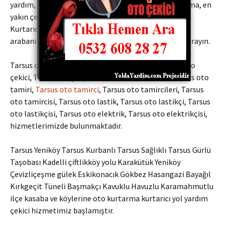
yardım, vinç, araç kurtarma, oto servis, araba kurtarma, en
yakın çekici hizmetlerini sunmaktayız. Oto Çekiciler
Kurtarıcılar Yol yardım şirketleri bize fiyat sormadan
arabanızı çektirmeyin Kaliteli ve uygun fiyatlar için arayın.
Tarsus oto Kurtarma, Tarsus oto kurtarıcı, Tarsus oto
çekici, Tarsus oto yol yardım,
Tarsus oto tamir
, Tarsus oto
tamiri,
Tarsus oto tamirci
, Tarsus oto tamircileri, Tarsus
oto tamircisi, Tarsus oto lastik, Tarsus oto lastikçi, Tarsus
oto lastikçisi, Tarsus oto elektrik, Tarsus oto elektrikçisi,
hizmetlerimizde bulunmaktadır.
Tarsus Yeniköy Tarsus Kurbanlı Tarsus Sağlıklı Tarsus Gürlü
Taşobası Kadelli çiftlikköy yolu Karakütük Yeniköy
Çevizliçeşme gülek Eskikonacık Gökbez Hasangazi Bayağıl
Kırkgeçit Tüneli Başmakçı Kavuklu Havuzlu Karamahmutlu
ilçe kasaba ve köylerine oto kurtarma kurtarıcı yol yardım
çekici hizmetimiz başlamıştır.