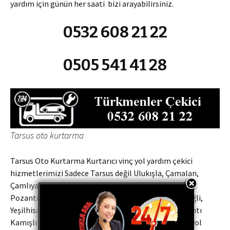
yardım için günün her saati bizi arayabilirsiniz.
0532 608 21 22
0505 541 41 28
Tarsus oto kurtarma
Tarsus Oto Kurtarma Kurtarıcı vinç yol yardım çekici
hizmetlerimizi Sadece Tarsus değil Ulukışla, Çamalan,
Çamlıyayla, Mersin otoyolu, Niğde Otoyolu, Zengen,
Pozantı, Akçatekir, Niğde, Kolsuz, Taşpınar, Bor, Ereğli,
Yeşilhisar Araplı il ve ilçelerine Niğde Çamardı, Pozantı
Kamışlı Oto kurtarma, oto çekici, oto kurtarıcı, oto yol