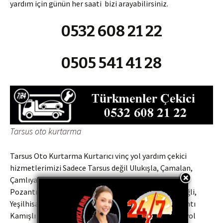
yardım için günün her saati bizi arayabilirsiniz.
0532 608 21 22
0505 541 41 28
Tarsus oto kurtarma
Tarsus Oto Kurtarma Kurtarıcı vinç yol yardım çekici
hizmetlerimizi Sadece Tarsus değil Ulukışla, Çamalan,
Çamlıyayla, Mersin otoyolu, Niğde Otoyolu, Zengen,
Pozantı, Akçatekir, Niğde, Kolsuz, Taşpınar, Bor, Ereğli,
Yeşilhisar Araplı il ve ilçelerine Niğde Çamardı, Pozantı
Kamışlı Oto kurtarma, oto çekici, oto kurtarıcı, oto yol