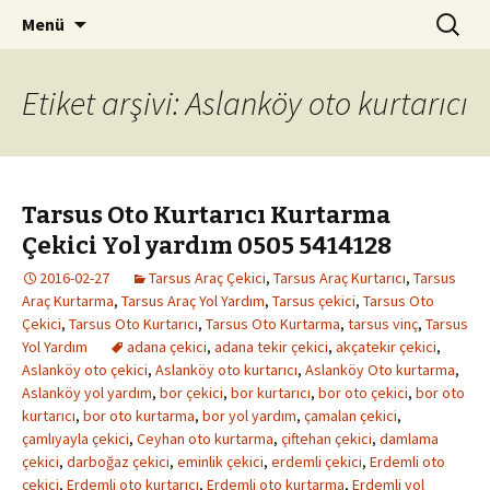
Kurtarıcı çekici oto yol yardım
İçeriğe
Arama:
Tarsus Oto Kurtarma 0532
Menü
geç
6082827
Etiket arşivi: Aslanköy oto kurtarıcı
Tarsus Oto Kurtarıcı Kurtarma
Çekici Yol yardım 0505 5414128
2016-02-27
Tarsus Araç Çekici
,
Tarsus Araç Kurtarıcı
,
Tarsus
Araç Kurtarma
,
Tarsus Araç Yol Yardım
,
Tarsus çekici
,
Tarsus Oto
Çekici
,
Tarsus Oto Kurtarıcı
,
Tarsus Oto Kurtarma
,
tarsus vinç
,
Tarsus
Yol Yardım
adana çekici
,
adana tekir çekici
,
akçatekir çekici
,
Aslanköy oto çekici
,
Aslanköy oto kurtarıcı
,
Aslanköy Oto kurtarma
,
Aslanköy yol yardım
,
bor çekici
,
bor kurtarıcı
,
bor oto çekici
,
bor oto
kurtarıcı
,
bor oto kurtarma
,
bor yol yardım
,
çamalan çekici
,
çamlıyayla çekici
,
Ceyhan oto kurtarma
,
çiftehan çekici
,
damlama
çekici
,
darboğaz çekici
,
eminlik çekici
,
erdemli çekici
,
Erdemli oto
çekici
,
Erdemli oto kurtarıcı
,
Erdemli oto kurtarma
,
Erdemli yol