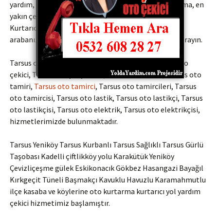
yardım, vinç, araç kurtarma, oto servis, araba kurtarma, en
yakın çekici hizmetlerini sunmaktayız. Oto Çekiciler
Kurtarıcılar Yol yardım şirketleri bize fiyat sormadan
arabanızı çektirmeyin Kaliteli ve uygun fiyatlar için arayın.
Tarsus oto Kurtarma, Tarsus oto kurtarıcı, Tarsus oto
çekici, Tarsus oto yol yardım,
Tarsus oto tamir
, Tarsus oto
tamiri,
Tarsus oto tamirci
, Tarsus oto tamircileri, Tarsus
oto tamircisi, Tarsus oto lastik, Tarsus oto lastikçi, Tarsus
oto lastikçisi, Tarsus oto elektrik, Tarsus oto elektrikçisi,
hizmetlerimizde bulunmaktadır.
Tarsus Yeniköy Tarsus Kurbanlı Tarsus Sağlıklı Tarsus Gürlü
Taşobası Kadelli çiftlikköy yolu Karakütük Yeniköy
Çevizliçeşme gülek Eskikonacık Gökbez Hasangazi Bayağıl
Kırkgeçit Tüneli Başmakçı Kavuklu Havuzlu Karamahmutlu
ilçe kasaba ve köylerine oto kurtarma kurtarıcı yol yardım
çekici hizmetimiz başlamıştır.