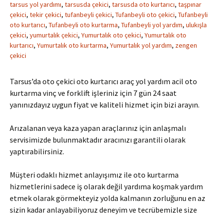
tarsus yol yardımı
,
tarsusda çekici
,
tarsusda oto kurtarıcı
,
taşpınar
çekici
,
tekir çekici
,
tufanbeyli çekici
,
Tufanbeyli oto çekici
,
Tufanbeyli
oto kurtarıcı
,
Tufanbeyli oto kurtarma
,
Tufanbeyli yol yardım
,
ulukışla
çekici
,
yumurtalık çekici
,
Yumurtalık oto çekici
,
Yumurtalık oto
kurtarıcı
,
Yumurtalık oto kurtarma
,
Yumurtalık yol yardım
,
zengen
çekici
Tarsus’da oto çekici oto kurtarıcı araç yol yardım acil oto
kurtarma vinç ve forklift işleriniz için 7 gün 24 saat
yanınızdayız uygun fiyat ve kaliteli hizmet için bizi arayın.
Arızalanan veya kaza yapan araçlarınız için anlaşmalı
servisimizde bulunmaktadır aracınızı garantili olarak
yaptırabilirsiniz.
Müşteri odaklı hizmet anlayışımız ile oto kurtarma
hizmetlerini sadece iş olarak değil yardıma koşmak yardım
etmek olarak görmekteyiz yolda kalmanın zorluğunu en az
sizin kadar anlayabiliyoruz deneyim ve tecrübemizle size