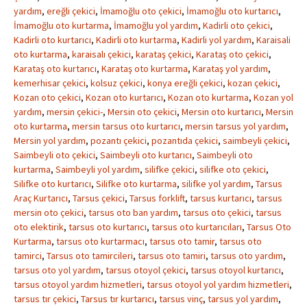
yardım
,
ereğli çekici
,
İmamoğlu oto çekici
,
İmamoğlu oto kurtarıcı
,
İmamoğlu oto kurtarma
,
İmamoğlu yol yardım
,
Kadirli oto çekici
,
Kadirli oto kurtarıcı
,
Kadirli oto kurtarma
,
Kadirli yol yardım
,
Karaisali
oto kurtarma
,
karaisalı çekici
,
karataş çekici
,
Karataş oto çekici
,
Karataş oto kurtarıcı
,
Karataş oto kurtarma
,
Karataş yol yardım
,
kemerhisar çekici
,
kolsuz çekici
,
konya ereğli çekici
,
kozan çekici
,
Kozan oto çekici
,
Kozan oto kurtarıcı
,
Kozan oto kurtarma
,
Kozan yol
yardım
,
mersin çekici-
,
Mersin oto çekici
,
Mersin oto kurtarıcı
,
Mersin
oto kurtarma
,
mersin tarsus oto kurtarıcı
,
mersin tarsus yol yardım
,
Mersin yol yardım
,
pozantı çekici
,
pozantıda çekici
,
saimbeyli çekici
,
Saimbeyli oto çekici
,
Saimbeyli oto kurtarıcı
,
Saimbeyli oto
kurtarma
,
Saimbeyli yol yardım
,
silifke çekici
,
silifke oto çekici
,
Silifke oto kurtarıcı
,
Silifke oto kurtarma
,
silifke yol yardım
,
Tarsus
Araç Kurtarıcı
,
Tarsus çekici
,
Tarsus forklift
,
tarsus kurtarıcı
,
tarsus
mersin oto çekici
,
tarsus oto ban yardım
,
tarsus oto çekici
,
tarsus
oto elektirik
,
tarsus oto kurtarıcı
,
tarsus oto kurtarıcıları
,
Tarsus Oto
Kurtarma
,
tarsus oto kurtarmacı
,
tarsus oto tamir
,
tarsus oto
tamirci
,
Tarsus oto tamircileri
,
tarsus oto tamiri
,
tarsus oto yardım
,
tarsus oto yol yardım
,
tarsus otoyol çekici
,
tarsus otoyol kurtarıcı
,
tarsus otoyol yardım hizmetleri
,
tarsus otoyol yol yardım hizmetleri
,
tarsus tır çekici
,
Tarsus tır kurtarıcı
,
tarsus vinç
,
tarsus yol yardım
,