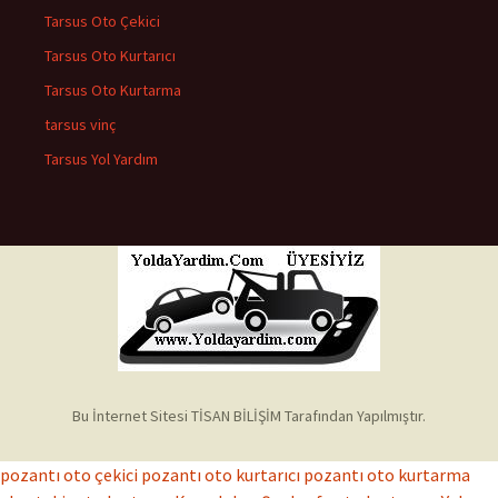
Tarsus Oto Çekici
Tarsus Oto Kurtarıcı
Tarsus Oto Kurtarma
tarsus vinç
Tarsus Yol Yardım
Bu İnternet Sitesi TİSAN BİLİŞİM Tarafından Yapılmıştır.
pozantı oto çekici
pozantı oto kurtarıcı
pozantı oto kurtarma