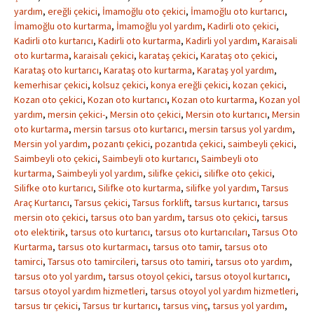
yardım
,
ereğli çekici
,
İmamoğlu oto çekici
,
İmamoğlu oto kurtarıcı
,
İmamoğlu oto kurtarma
,
İmamoğlu yol yardım
,
Kadirli oto çekici
,
Kadirli oto kurtarıcı
,
Kadirli oto kurtarma
,
Kadirli yol yardım
,
Karaisali
oto kurtarma
,
karaisalı çekici
,
karataş çekici
,
Karataş oto çekici
,
Karataş oto kurtarıcı
,
Karataş oto kurtarma
,
Karataş yol yardım
,
kemerhisar çekici
,
kolsuz çekici
,
konya ereğli çekici
,
kozan çekici
,
Kozan oto çekici
,
Kozan oto kurtarıcı
,
Kozan oto kurtarma
,
Kozan yol
yardım
,
mersin çekici-
,
Mersin oto çekici
,
Mersin oto kurtarıcı
,
Mersin
oto kurtarma
,
mersin tarsus oto kurtarıcı
,
mersin tarsus yol yardım
,
Mersin yol yardım
,
pozantı çekici
,
pozantıda çekici
,
saimbeyli çekici
,
Saimbeyli oto çekici
,
Saimbeyli oto kurtarıcı
,
Saimbeyli oto
kurtarma
,
Saimbeyli yol yardım
,
silifke çekici
,
silifke oto çekici
,
Silifke oto kurtarıcı
,
Silifke oto kurtarma
,
silifke yol yardım
,
Tarsus
Araç Kurtarıcı
,
Tarsus çekici
,
Tarsus forklift
,
tarsus kurtarıcı
,
tarsus
mersin oto çekici
,
tarsus oto ban yardım
,
tarsus oto çekici
,
tarsus
oto elektirik
,
tarsus oto kurtarıcı
,
tarsus oto kurtarıcıları
,
Tarsus Oto
Kurtarma
,
tarsus oto kurtarmacı
,
tarsus oto tamir
,
tarsus oto
tamirci
,
Tarsus oto tamircileri
,
tarsus oto tamiri
,
tarsus oto yardım
,
tarsus oto yol yardım
,
tarsus otoyol çekici
,
tarsus otoyol kurtarıcı
,
tarsus otoyol yardım hizmetleri
,
tarsus otoyol yol yardım hizmetleri
,
tarsus tır çekici
,
Tarsus tır kurtarıcı
,
tarsus vinç
,
tarsus yol yardım
,