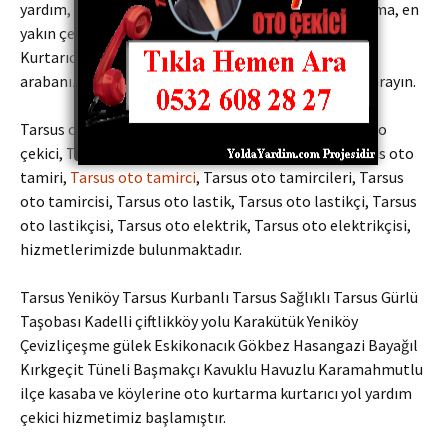
yardım, vinç, araç kurtarma, oto servis, araba kurtarma, en
yakın çekici hizmetlerini sunmaktayız. Oto Çekiciler
Kurtarıcılar Yol yardım şirketleri bize fiyat sormadan
arabanızı çektirmeyin Kaliteli ve uygun fiyatlar için arayın.
Tarsus oto Kurtarma, Tarsus oto kurtarıcı, Tarsus oto
çekici, Tarsus oto yol yardım,
Tarsus oto tamir
, Tarsus oto
tamiri,
Tarsus oto tamirci
, Tarsus oto tamircileri, Tarsus
oto tamircisi, Tarsus oto lastik, Tarsus oto lastikçi, Tarsus
oto lastikçisi, Tarsus oto elektrik, Tarsus oto elektrikçisi,
hizmetlerimizde bulunmaktadır.
Tarsus Yeniköy Tarsus Kurbanlı Tarsus Sağlıklı Tarsus Gürlü
Taşobası Kadelli çiftlikköy yolu Karakütük Yeniköy
Çevizliçeşme gülek Eskikonacık Gökbez Hasangazi Bayağıl
Kırkgeçit Tüneli Başmakçı Kavuklu Havuzlu Karamahmutlu
ilçe kasaba ve köylerine oto kurtarma kurtarıcı yol yardım
çekici hizmetimiz başlamıştır.