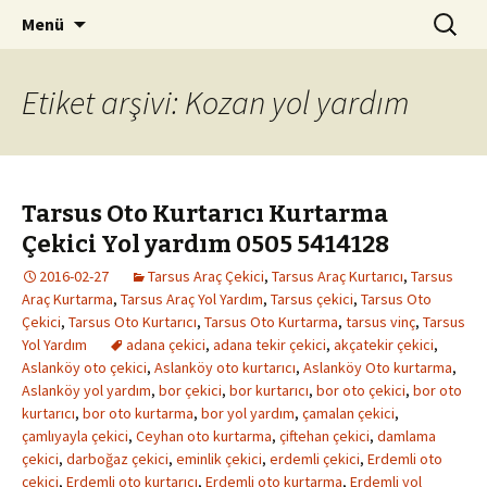
Kurtarıcı çekici oto yol yardım
İçeriğe
Arama:
Tarsus Oto Kurtarma 0532
Menü
geç
6082827
Etiket arşivi: Kozan yol yardım
Tarsus Oto Kurtarıcı Kurtarma
Çekici Yol yardım 0505 5414128
2016-02-27
Tarsus Araç Çekici
,
Tarsus Araç Kurtarıcı
,
Tarsus
Araç Kurtarma
,
Tarsus Araç Yol Yardım
,
Tarsus çekici
,
Tarsus Oto
Çekici
,
Tarsus Oto Kurtarıcı
,
Tarsus Oto Kurtarma
,
tarsus vinç
,
Tarsus
Yol Yardım
adana çekici
,
adana tekir çekici
,
akçatekir çekici
,
Aslanköy oto çekici
,
Aslanköy oto kurtarıcı
,
Aslanköy Oto kurtarma
,
Aslanköy yol yardım
,
bor çekici
,
bor kurtarıcı
,
bor oto çekici
,
bor oto
kurtarıcı
,
bor oto kurtarma
,
bor yol yardım
,
çamalan çekici
,
çamlıyayla çekici
,
Ceyhan oto kurtarma
,
çiftehan çekici
,
damlama
çekici
,
darboğaz çekici
,
eminlik çekici
,
erdemli çekici
,
Erdemli oto
çekici
,
Erdemli oto kurtarıcı
,
Erdemli oto kurtarma
,
Erdemli yol