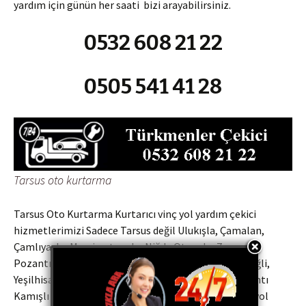
yardım için günün her saati bizi arayabilirsiniz.
0532 608 21 22
0505 541 41 28
Tarsus oto kurtarma
Tarsus Oto Kurtarma Kurtarıcı vinç yol yardım çekici
hizmetlerimizi Sadece Tarsus değil Ulukışla, Çamalan,
Çamlıyayla, Mersin otoyolu, Niğde Otoyolu, Zengen,
Pozantı, Akçatekir, Niğde, Kolsuz, Taşpınar, Bor, Ereğli,
Yeşilhisar Araplı il ve ilçelerine Niğde Çamardı, Pozantı
Kamışlı Oto kurtarma, oto çekici, oto kurtarıcı, oto yol