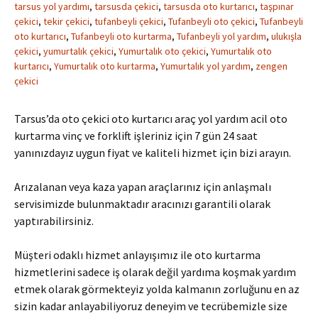
tarsus yol yardımı
,
tarsusda çekici
,
tarsusda oto kurtarıcı
,
taşpınar
çekici
,
tekir çekici
,
tufanbeyli çekici
,
Tufanbeyli oto çekici
,
Tufanbeyli
oto kurtarıcı
,
Tufanbeyli oto kurtarma
,
Tufanbeyli yol yardım
,
ulukışla
çekici
,
yumurtalık çekici
,
Yumurtalık oto çekici
,
Yumurtalık oto
kurtarıcı
,
Yumurtalık oto kurtarma
,
Yumurtalık yol yardım
,
zengen
çekici
Tarsus’da oto çekici oto kurtarıcı araç yol yardım acil oto
kurtarma vinç ve forklift işleriniz için 7 gün 24 saat
yanınızdayız uygun fiyat ve kaliteli hizmet için bizi arayın.
Arızalanan veya kaza yapan araçlarınız için anlaşmalı
servisimizde bulunmaktadır aracınızı garantili olarak
yaptırabilirsiniz.
Müşteri odaklı hizmet anlayışımız ile oto kurtarma
hizmetlerini sadece iş olarak değil yardıma koşmak yardım
etmek olarak görmekteyiz yolda kalmanın zorluğunu en az
sizin kadar anlayabiliyoruz deneyim ve tecrübemizle size