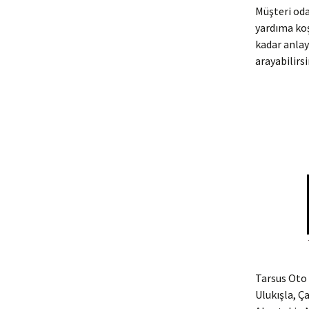
Müşteri oda
yardıma ko
kadar anlay
arayabilirsi
Tarsus Oto 
Ulukışla, Ç