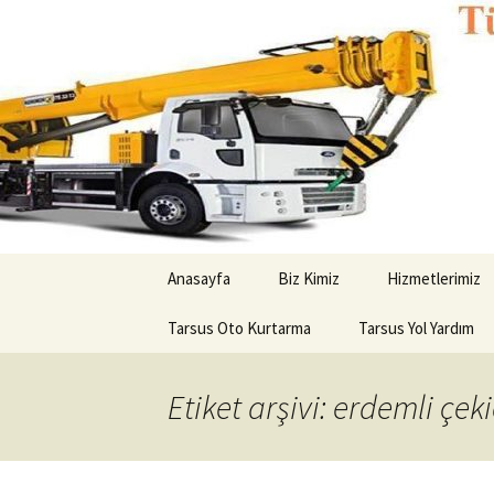
Kurtarıcı çekici oto yol yardım
Tarsus Ot
İçeriğe
Anasayfa
Biz Kimiz
Hizmetlerimiz
geç
Tarsus Oto Kurtarma
Tarsus Yol Yardım
Etiket arşivi: erdemli çeki