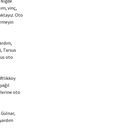
e Niğde
ım, vinç,
aktayız. Oto
irmeyin
yardım,
i, Tarsus
sus oto
ftlikköy
yağıl
lerine oto
 Gülnar,
 yardım