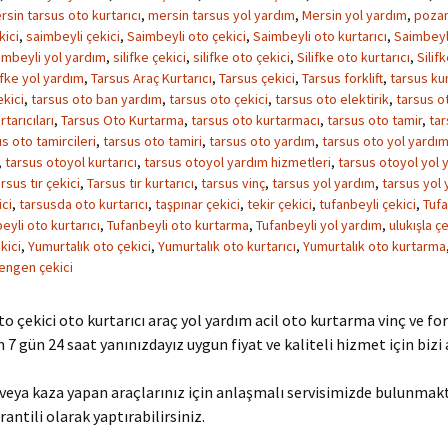
rsin tarsus oto kurtarıcı
,
mersin tarsus yol yardım
,
Mersin yol yardım
,
pozan
kici
,
saimbeyli çekici
,
Saimbeyli oto çekici
,
Saimbeyli oto kurtarıcı
,
Saimbeyl
imbeyli yol yardım
,
silifke çekici
,
silifke oto çekici
,
Silifke oto kurtarıcı
,
Silif
ifke yol yardım
,
Tarsus Araç Kurtarıcı
,
Tarsus çekici
,
Tarsus forklift
,
tarsus kur
kici
,
tarsus oto ban yardım
,
tarsus oto çekici
,
tarsus oto elektirik
,
tarsus ot
tarıcıları
,
Tarsus Oto Kurtarma
,
tarsus oto kurtarmacı
,
tarsus oto tamir
,
tar
s oto tamircileri
,
tarsus oto tamiri
,
tarsus oto yardım
,
tarsus oto yol yardı
,
tarsus otoyol kurtarıcı
,
tarsus otoyol yardım hizmetleri
,
tarsus otoyol yol 
rsus tır çekici
,
Tarsus tır kurtarıcı
,
tarsus vinç
,
tarsus yol yardım
,
tarsus yol 
ci
,
tarsusda oto kurtarıcı
,
taşpınar çekici
,
tekir çekici
,
tufanbeyli çekici
,
Tufa
eyli oto kurtarıcı
,
Tufanbeyli oto kurtarma
,
Tufanbeyli yol yardım
,
ulukışla çe
kici
,
Yumurtalık oto çekici
,
Yumurtalık oto kurtarıcı
,
Yumurtalık oto kurtarma
engen çekici
to çekici oto kurtarıcı araç yol yardım acil oto kurtarma vinç ve for
in 7 gün 24 saat yanınızdayız uygun fiyat ve kaliteli hizmet için bizi 
veya kaza yapan araçlarınız için anlaşmalı servisimizde bulunmak
rantili olarak yaptırabilirsiniz.