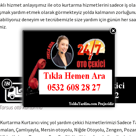
klı hizmet anlayışımız ile oto kurtarma hizmetlerini sadece iş ola
şmak yardım etmek olarak görmekteyiz yolda kalmanın zorluğunu 
abiliyoruz deneyim ve tecrübemizle size yardım için günün her saa
niz.
0532 608 21 22
0505 541 41 28
Tarsus oto kurtarma
Kurtarma Kurtarıcı vinç yol yardım çekici hizmetlerimizi Sadece T
amalan, Çamlıyayla, Mersin otoyolu, Niğde Otoyolu, Zengen, Pozan