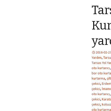
Tar
Kur
yar
2016-02-2
Yardım
,
Tarsu
Tarsus Yol Ya
oto kurtarıcı
bor oto kurta
kurtarma
,
çif
çekici
,
Erdeml
çekici
,
İmamoğ
oto kurtarıcı
çekici
,
Karata
çekici
,
kolsuz
oto kurtarma