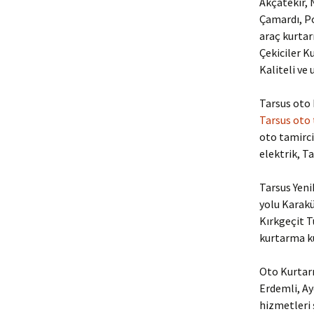
Akçatekir, N
Çamardı, Po
araç kurtar
Çekiciler K
Kaliteli ve 
Tarsus oto 
Tarsus oto
oto tamircis
elektrik, T
Tarsus Yeni
yolu Karak
Kırkgeçit 
kurtarma ku
Oto Kurtarm
Erdemli, Ay
hizmetleri ş