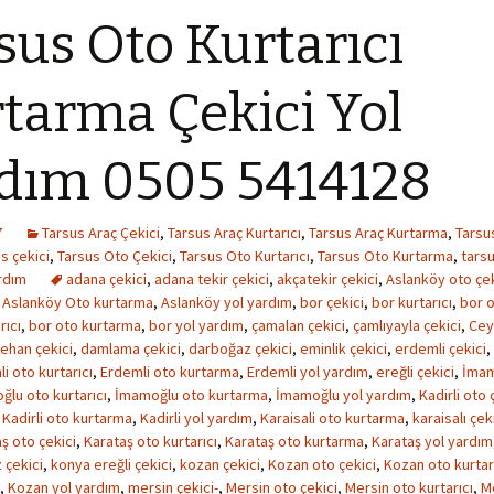
sus Oto Kurtarıcı
tarma Çekici Yol
dım 0505 5414128
7
Tarsus Araç Çekici
,
Tarsus Araç Kurtarıcı
,
Tarsus Araç Kurtarma
,
Tarsu
s çekici
,
Tarsus Oto Çekici
,
Tarsus Oto Kurtarıcı
,
Tarsus Oto Kurtarma
,
tarsu
rdım
adana çekici
,
adana tekir çekici
,
akçatekir çekici
,
Aslanköy oto çek
,
Aslanköy Oto kurtarma
,
Aslanköy yol yardım
,
bor çekici
,
bor kurtarıcı
,
bor o
rıcı
,
bor oto kurtarma
,
bor yol yardım
,
çamalan çekici
,
çamlıyayla çekici
,
Cey
tehan çekici
,
damlama çekici
,
darboğaz çekici
,
eminlik çekici
,
erdemli çekici
,
i oto kurtarıcı
,
Erdemli oto kurtarma
,
Erdemli yol yardım
,
ereğli çekici
,
İmam
lu oto kurtarıcı
,
İmamoğlu oto kurtarma
,
İmamoğlu yol yardım
,
Kadirli oto 
,
Kadirli oto kurtarma
,
Kadirli yol yardım
,
Karaisali oto kurtarma
,
karaisalı çek
ş oto çekici
,
Karataş oto kurtarıcı
,
Karataş oto kurtarma
,
Karataş yol yardım
 çekici
,
konya ereğli çekici
,
kozan çekici
,
Kozan oto çekici
,
Kozan oto kurtar
,
Kozan yol yardım
,
mersin çekici-
,
Mersin oto çekici
,
Mersin oto kurtarıcı
,
M