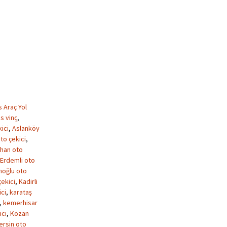
s Araç Yol
s vinç
,
ici
,
Aslanköy
to çekici
,
han oto
Erdemli oto
oğlu oto
çekici
,
Kadirli
ici
,
karataş
,
kemerhisar
ıcı
,
Kozan
ersin oto