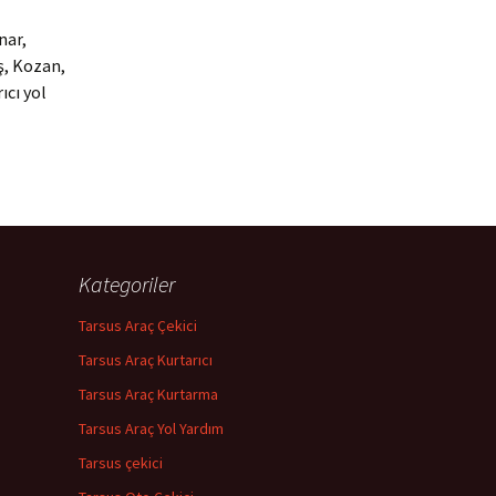
nar,
ş, Kozan,
ıcı yol
Kategoriler
Tarsus Araç Çekici
Tarsus Araç Kurtarıcı
Tarsus Araç Kurtarma
Tarsus Araç Yol Yardım
Tarsus çekici