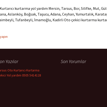
Kurtarıcı kurtarma yol yardım Mersin, Tarsus, Bor, Silifke, Mut, Gül
ana, Aslanköy, Boğsak, Taşucu, Adana, Ceyhan, Yumurtalık, Karata
Saimbeyli, Tufanbeyli, İmamoğlu, Kadirli Oto çekici kurtarma kurtar
 yapın
on Yazılar
Son Yorumlar
arsus Oto Kurtarıcı Kurtarma
ekici Yol yardım 0505 5414128