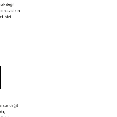
rak değil
en az sizin
ti bizi
arsus değil
tı,