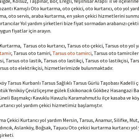
iğde, Kolsuz, Taşpınar, Bor, Ereğli, Yeşilhisar Araplı il ve ilçelerin
zantı Kamışlı Oto kurtarma, oto çekici, oto kurtarıcı, oto yol yard
ma, oto servis, araba kurtarma, en yakın çekici hizmetlerini sunm
urtarıcılar Yol yardım şirketleri bize fiyat sormadan arabanızı çekt
uygun fiyatlar için arayın.
Kurtarma, Tarsus oto kurtarıcı, Tarsus oto çekici, Tarsus oto yol 
 tamir
, Tarsus oto tamiri,
Tarsus oto tamirci
, Tarsus oto tamirciler
i, Tarsus oto lastik, Tarsus oto lastikçi, Tarsus oto lastikçisi, Tar
arsus oto elektrikçisi, hizmetlerimizde bulunmaktadır.
köy Tarsus Kurbanlı Tarsus Sağlıklı Tarsus Gürlü Taşobası Kadelli çi
ütük Yeniköy Çevizliçeşme gülek Eskikonacık Gökbez Hasangazi Ba
Tüneli Başmakçı Kavuklu Havuzlu Karamahmutlu ilçe kasaba ve köy
rtarıcı yol yardım çekici hizmetimiz başlamıştır.
a Çekici Kurtarıcı yol yardım Mersin, Tarsus, Anamur, Silifke, Mut,
dıncık, Aslanköy, Boğsak, Taşucu Oto çekici kurtarma kurtarıcı yol
irketi.