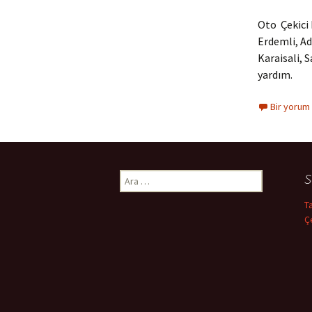
Oto Çekici 
Erdemli, Ad
Karaisali, 
yardım.
Bir yorum
S
A
r
T
a
Ç
m
a
: