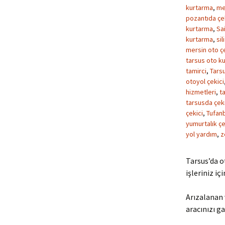
kurtarma
,
me
pozantıda çe
kurtarma
,
Sa
kurtarma
,
sil
mersin oto çe
tarsus oto kur
tamirci
,
Tarsu
otoyol çekici
hizmetleri
,
ta
tarsusda çeki
çekici
,
Tufanb
yumurtalık çe
yol yardım
,
z
Tarsus’da o
işleriniz iç
Arızalanan 
aracınızı ga