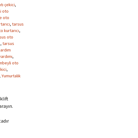
tı çekici
,
i oto
ke oto
tarıcı
,
tarsus
o kurtarıcı
,
sus oto
m
,
tarsus
yardım
yardımı
,
nbeyli oto
kici
,
,
Yumurtalık
klift
arayın.
tadır