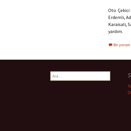
Oto Çekici 
Erdemli, Ad
Karaisali, 
yardım.
Bir yorum
S
A
r
T
a
Ç
m
a
: