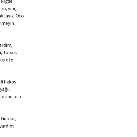
e Niğde
ım, vinç,
aktayız. Oto
irmeyin
yardım,
i, Tarsus
sus oto
ftlikköy
yağıl
lerine oto
 Gülnar,
 yardım