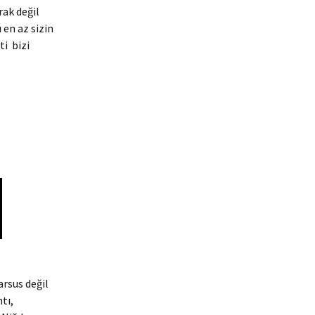
rak değil
en az sizin
ti bizi
arsus değil
tı,