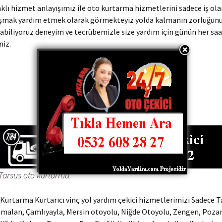
klı hizmet anlayışımız ile oto kurtarma hizmetlerini sadece iş ola
şmak yardım etmek olarak görmekteyiz yolda kalmanın zorluğunu 
abiliyoruz deneyim ve tecrübemizle size yardım için günün her saa
niz.
0532 608 21 22
0505 541 41 28
Tarsus oto kurtarma
Kurtarma Kurtarıcı vinç yol yardım çekici hizmetlerimizi Sadece T
amalan, Çamlıyayla, Mersin otoyolu, Niğde Otoyolu, Zengen, Pozan