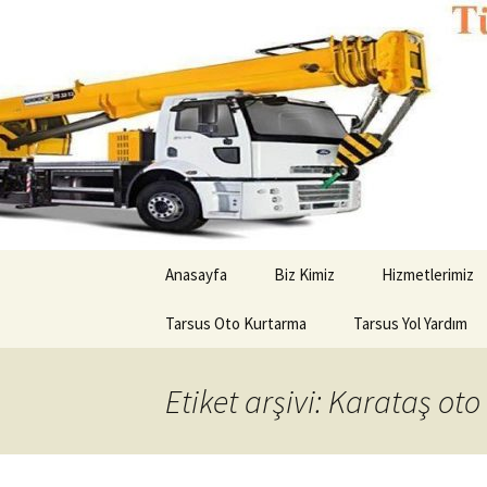
Kurtarıcı çekici oto yol yardım
Tarsus Ot
İçeriğe
Anasayfa
Biz Kimiz
Hizmetlerimiz
geç
Tarsus Oto Kurtarma
Tarsus Yol Yardım
Etiket arşivi: Karataş ot