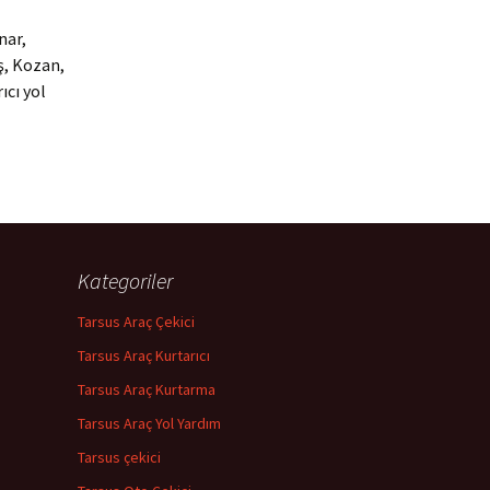
nar,
ş, Kozan,
ıcı yol
Kategoriler
Tarsus Araç Çekici
Tarsus Araç Kurtarıcı
Tarsus Araç Kurtarma
Tarsus Araç Yol Yardım
Tarsus çekici