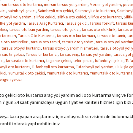
rsin tarsus oto kurtarıcı
,
mersin tarsus yol yardım
,
Mersin yol yardım
,
pozan
kici
,
saimbeyli çekici
,
Saimbeyli oto çekici
,
Saimbeyli oto kurtarıcı
,
Saimbeyl
imbeyli yol yardım
,
silifke çekici
,
silifke oto çekici
,
Silifke oto kurtarıcı
,
Silif
ifke yol yardım
,
Tarsus Araç Kurtarıcı
,
Tarsus çekici
,
Tarsus forklift
,
tarsus kur
kici
,
tarsus oto ban yardım
,
tarsus oto çekici
,
tarsus oto elektirik
,
tarsus ot
tarıcıları
,
Tarsus Oto Kurtarma
,
tarsus oto kurtarmacı
,
tarsus oto tamir
,
tar
s oto tamircileri
,
tarsus oto tamiri
,
tarsus oto yardım
,
tarsus oto yol yardı
,
tarsus otoyol kurtarıcı
,
tarsus otoyol yardım hizmetleri
,
tarsus otoyol yol 
rsus tır çekici
,
Tarsus tır kurtarıcı
,
tarsus vinç
,
tarsus yol yardım
,
tarsus yol 
ci
,
tarsusda oto kurtarıcı
,
taşpınar çekici
,
tekir çekici
,
tufanbeyli çekici
,
Tufa
eyli oto kurtarıcı
,
Tufanbeyli oto kurtarma
,
Tufanbeyli yol yardım
,
ulukışla çe
kici
,
Yumurtalık oto çekici
,
Yumurtalık oto kurtarıcı
,
Yumurtalık oto kurtarma
engen çekici
to çekici oto kurtarıcı araç yol yardım acil oto kurtarma vinç ve for
in 7 gün 24 saat yanınızdayız uygun fiyat ve kaliteli hizmet için bizi 
veya kaza yapan araçlarınız için anlaşmalı servisimizde bulunmak
rantili olarak yaptırabilirsiniz.