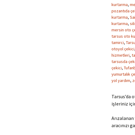
kurtarma
,
me
pozantıda çe
kurtarma
,
Sa
kurtarma
,
sil
mersin oto çe
tarsus oto kur
tamirci
,
Tarsu
otoyol çekici
hizmetleri
,
ta
tarsusda çeki
çekici
,
Tufanb
yumurtalık çe
yol yardım
,
z
Tarsus’da o
işleriniz iç
Arızalanan 
aracınızı ga