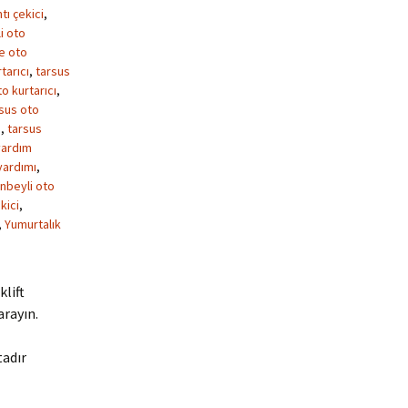
tı çekici
,
i oto
ke oto
tarıcı
,
tarsus
o kurtarıcı
,
sus oto
m
,
tarsus
yardım
yardımı
,
nbeyli oto
kici
,
,
Yumurtalık
klift
arayın.
tadır