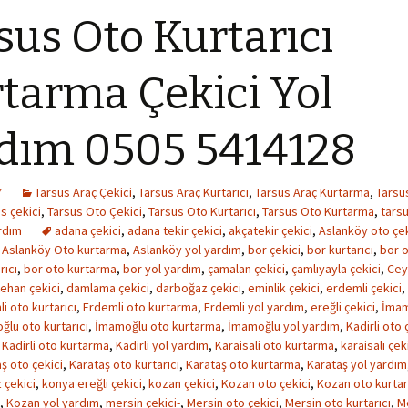
sus Oto Kurtarıcı
tarma Çekici Yol
dım 0505 5414128
7
Tarsus Araç Çekici
,
Tarsus Araç Kurtarıcı
,
Tarsus Araç Kurtarma
,
Tarsu
s çekici
,
Tarsus Oto Çekici
,
Tarsus Oto Kurtarıcı
,
Tarsus Oto Kurtarma
,
tarsu
rdım
adana çekici
,
adana tekir çekici
,
akçatekir çekici
,
Aslanköy oto çek
,
Aslanköy Oto kurtarma
,
Aslanköy yol yardım
,
bor çekici
,
bor kurtarıcı
,
bor o
rıcı
,
bor oto kurtarma
,
bor yol yardım
,
çamalan çekici
,
çamlıyayla çekici
,
Cey
tehan çekici
,
damlama çekici
,
darboğaz çekici
,
eminlik çekici
,
erdemli çekici
,
i oto kurtarıcı
,
Erdemli oto kurtarma
,
Erdemli yol yardım
,
ereğli çekici
,
İmam
lu oto kurtarıcı
,
İmamoğlu oto kurtarma
,
İmamoğlu yol yardım
,
Kadirli oto 
,
Kadirli oto kurtarma
,
Kadirli yol yardım
,
Karaisali oto kurtarma
,
karaisalı çek
ş oto çekici
,
Karataş oto kurtarıcı
,
Karataş oto kurtarma
,
Karataş yol yardım
 çekici
,
konya ereğli çekici
,
kozan çekici
,
Kozan oto çekici
,
Kozan oto kurtar
,
Kozan yol yardım
,
mersin çekici-
,
Mersin oto çekici
,
Mersin oto kurtarıcı
,
M