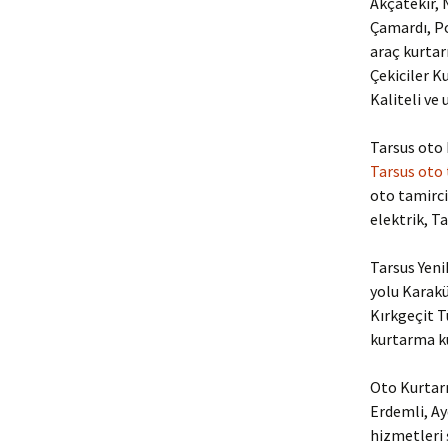
Akçatekir, N
Çamardı, Po
araç kurtar
Çekiciler K
Kaliteli ve 
Tarsus oto 
Tarsus oto
oto tamircis
elektrik, T
Tarsus Yeni
yolu Karak
Kırkgeçit 
kurtarma ku
Oto Kurtarm
Erdemli, Ay
hizmetleri ş