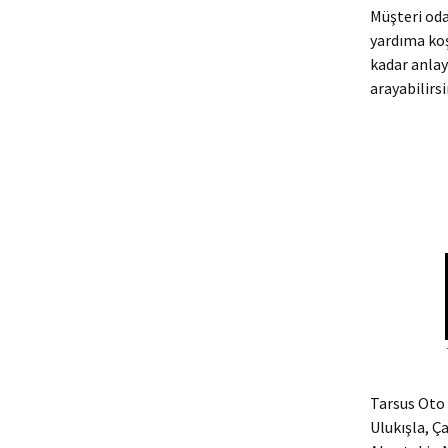
Müşteri oda
yardıma ko
kadar anlay
arayabilirsi
Tarsus Oto 
Ulukışla, Ç