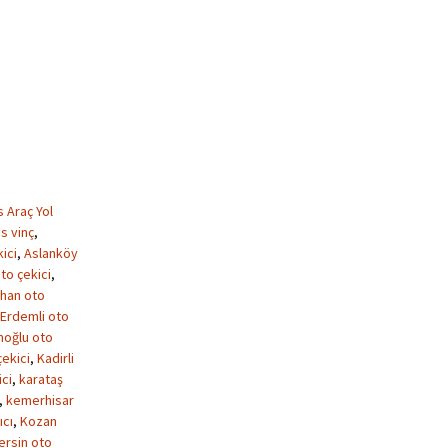
s Araç Yol
s vinç
,
ici
,
Aslanköy
to çekici
,
han oto
Erdemli oto
oğlu oto
çekici
,
Kadirli
ici
,
karataş
,
kemerhisar
ıcı
,
Kozan
ersin oto