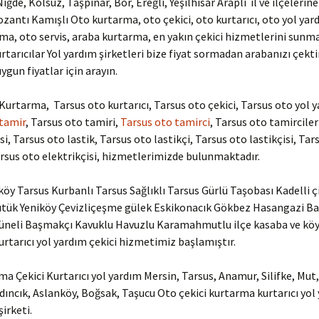
iğde, Kolsuz, Taşpınar, Bor, Ereğli, Yeşilhisar Araplı il ve ilçelerin
zantı Kamışlı Oto kurtarma, oto çekici, oto kurtarıcı, oto yol yard
ma, oto servis, araba kurtarma, en yakın çekici hizmetlerini sunm
urtarıcılar Yol yardım şirketleri bize fiyat sormadan arabanızı çekt
uygun fiyatlar için arayın.
Kurtarma, Tarsus oto kurtarıcı, Tarsus oto çekici, Tarsus oto yol 
 tamir
, Tarsus oto tamiri,
Tarsus oto tamirci
, Tarsus oto tamirciler
i, Tarsus oto lastik, Tarsus oto lastikçi, Tarsus oto lastikçisi, Tar
arsus oto elektrikçisi, hizmetlerimizde bulunmaktadır.
köy Tarsus Kurbanlı Tarsus Sağlıklı Tarsus Gürlü Taşobası Kadelli çi
ütük Yeniköy Çevizliçeşme gülek Eskikonacık Gökbez Hasangazi Ba
Tüneli Başmakçı Kavuklu Havuzlu Karamahmutlu ilçe kasaba ve köy
rtarıcı yol yardım çekici hizmetimiz başlamıştır.
a Çekici Kurtarıcı yol yardım Mersin, Tarsus, Anamur, Silifke, Mut,
dıncık, Aslanköy, Boğsak, Taşucu Oto çekici kurtarma kurtarıcı yol
irketi.