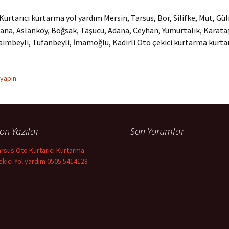
Kurtarıcı kurtarma yol yardım Mersin, Tarsus, Bor, Silifke, Mut, Gül
ana, Aslanköy, Boğsak, Taşucu, Adana, Ceyhan, Yumurtalık, Karata
Saimbeyli, Tufanbeyli, İmamoğlu, Kadirli Oto çekici kurtarma kurtar
 yapın
on Yazılar
Son Yorumlar
arsus Oto Kurtarıcı Kurtarma
ekici Yol yardım 0505 5414128