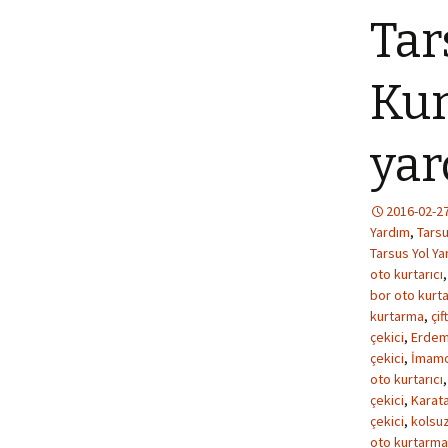
Tar
Kur
yar
2016-02-2
Yardım
,
Tarsu
Tarsus Yol Ya
oto kurtarıcı
bor oto kurta
kurtarma
,
çif
çekici
,
Erdeml
çekici
,
İmamoğ
oto kurtarıcı
çekici
,
Karata
çekici
,
kolsuz
oto kurtarma